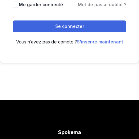
Me garder connecté
Mot de passe oublié ?
Se connecter
Vous n’avez pas de compte ?
S’inscrire maintenant
Spokema