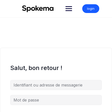
Skip
to
login
content
Salut, bon retour !