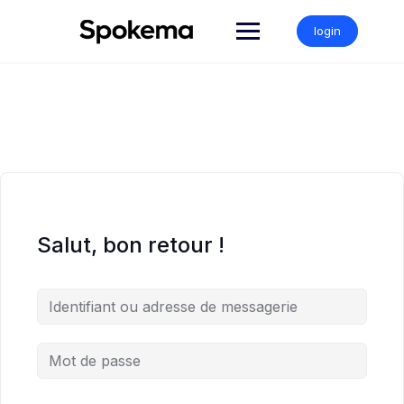
Skip
to
login
content
Salut, bon retour !