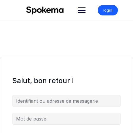
Skip
to
login
content
Salut, bon retour !