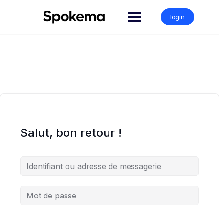
Skip
to
login
content
Salut, bon retour !