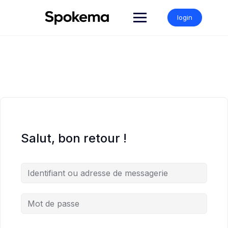
Skip
to
login
content
Salut, bon retour !